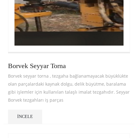
Borvek Seyyar Torna
Borvek seyyar torna , tezgaha bağlanamayacak büyüklükte
olan parçalardaki kaynak dolgu, delik büyütme, baralama
gibi işlemler için kullanılan talaşlı imalat tezgahıdır. Seyyar
Borvek tezgahları iş parças
İNCELE