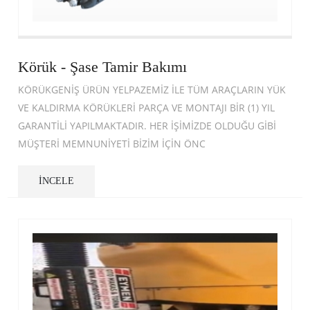
Körük - Şase Tamir Bakımı
KÖRÜKGENİŞ ÜRÜN YELPAZEMİZ İLE TÜM ARAÇLARIN YÜK
VE KALDIRMA KÖRÜKLERİ PARÇA VE MONTAJI BİR (1) YIL
GARANTİLİ YAPILMAKTADIR. HER İŞİMİZDE OLDUĞU GİBİ
MÜŞTERİ MEMNUNİYETİ BİZİM İÇİN ÖNC
İNCELE