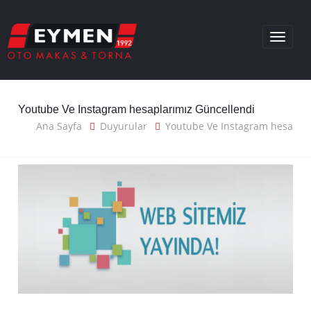
Toggle
navigat
Youtube Ve Instagram hesaplarımız Güncellendi
Ana Sayfa
Duyurular
Youtube Ve Instagram hesa