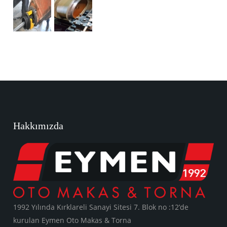
Hakkımızda
1992 Yılında Kırklareli Sanayi Sitesi 7. Blok no :12’de
kurulan Eymen Oto Makas & Torna